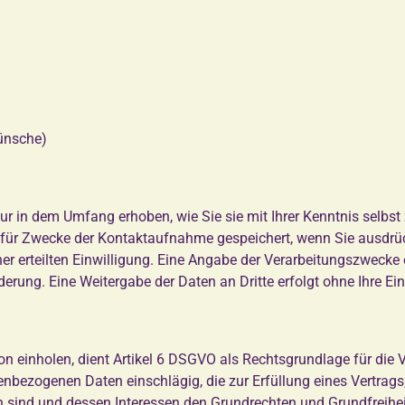
wünsche)
in dem Umfang erhoben, wie Sie sie mit Ihrer Kenntnis selbst z
 Zwecke der Kontaktaufnahme gespeichert, wenn Sie ausdrücklic
iner erteilten Einwilligung. Eine Angabe der Verarbeitungszwecke
erung. Eine Weitergabe der Daten an Dritte erfolgt ohne Ihre Ein
son einholen, dient Artikel 6 DSGVO als Rechtsgrundlage für di
nbezogenen Daten einschlägig, die zur Erfüllung eines Vertrags; 
ch sind und dessen Interessen den Grundrechten und Grundfreihei