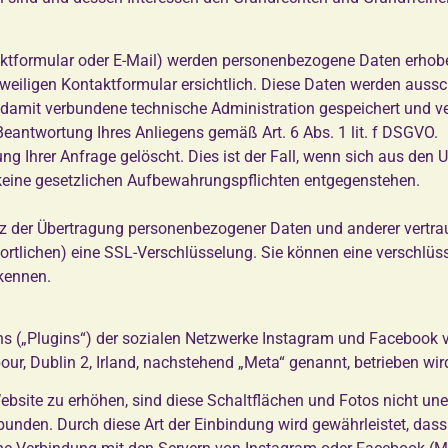
tformular oder E-Mail) werden personenbezogene Daten erhobe
weiligen Kontaktformular ersichtlich. Diese Daten werden auss
damit verbundene technische Administration gespeichert und ve
 Beantwortung Ihres Anliegens gemäß Art. 6 Abs. 1 lit. f DSGVO.
g Ihrer Anfrage gelöscht. Dies ist der Fall, wenn sich aus den
 keine gesetzlichen Aufbewahrungspflichten entgegenstehen.
 der Übertragung personenbezogener Daten und anderer vertrauli
lichen) eine SSL-Verschlüsselung. Sie können eine verschlüsse
kennen.
ns („Plugins“) der sozialen Netzwerke Instagram und Facebook 
ur, Dublin 2, Irland, nachstehend „Meta“ genannt, betrieben wir
site zu erhöhen, sind diese Schaltflächen und Fotos nicht unei
nden. Durch diese Art der Einbindung wird gewährleistet, dass b